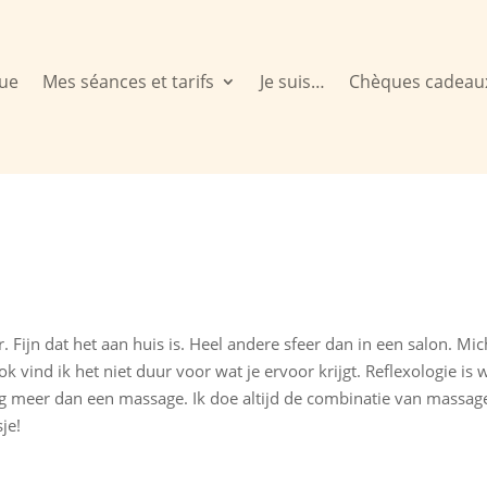
ue
Mes séances et tarifs
Je suis…
Chèques cadeau
r. Fijn dat het aan huis is. Heel andere sfeer dan in een salon. Mic
ok vind ik het niet duur voor wat je ervoor krijgt. Reflexologie is 
og meer dan een massage. Ik doe altijd de combinatie van massag
je!