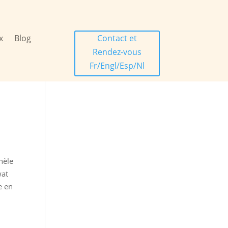
x
Blog
Contact et
Rendez-vous
Fr/Engl/Esp/Nl
hèle
wat
e en